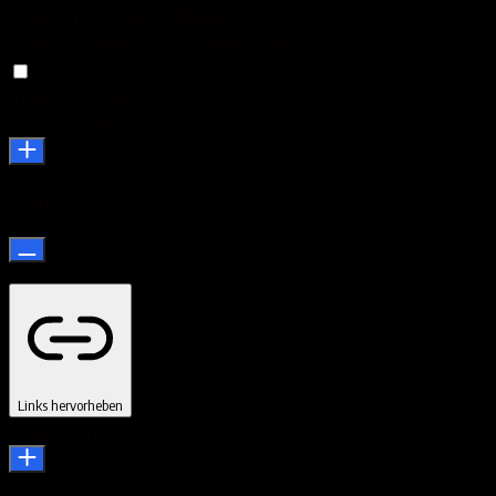
Epilepsie-sicherer Modus
Dämpft Farben und stoppt Blinken
Inhaltsmodule
Schriftgröße
Standard
Links hervorheben
Zeilenhöhe