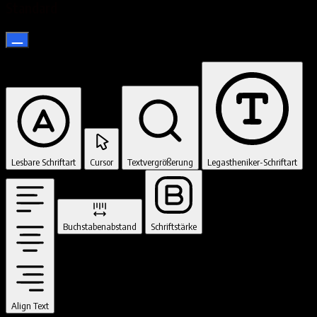
Standard
Lesbare Schriftart
Cursor
Textvergrößerung
Legastheniker-Schriftart
Buchstabenabstand
Schriftstärke
Align Text