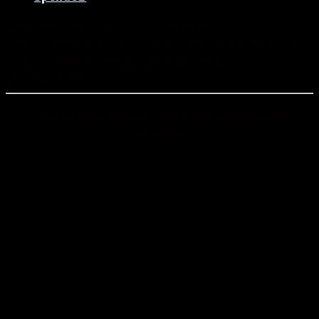
[youtube playlist max=”12″ columns=”3″
title=”Tellerrand” more_text=”Weitere Videos hier
…”]PL0-2dmDSueHKq2QX57Dy6owLdYUc_-
gCC[/youtube]
– Die Videos werden über diese Werbespots
finanziert –