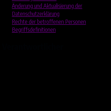
Änderung und Aktualisierung der
Datenschutzerklärung
Rechte der betroffenen Personen
Begriffsdefinitionen
Verantwortlicher
Peer Pubben
Arcada-Club
Schäferkoppel 25
22941 Delingsdorf
Deutschland
Vertretungsberechtigte Personen:
Peer