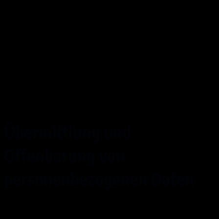
SSL-Verschlüsselung (https)
: Um Ihre via
unser Online-Angebot übermittelten Daten zu
schützen, nutzen wir eine SSL-Verschlüsselung.
Sie erkennen derart verschlüsselte Verbindungen
an dem Präfix https:// in der Adresszeile Ihres
Browsers.
Übermittlung und
Offenbarung von
personenbezogenen Daten
Im Rahmen unserer Verarbeitung von