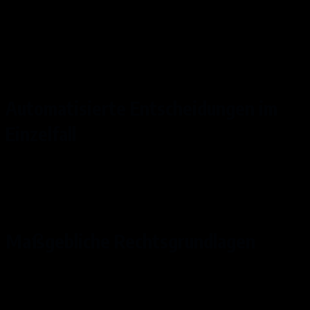
Zielgruppenbildung (Bestimmung von für
Marketingzwecke relevanten Zielgruppen
oder sonstige Ausgabe von Inhalten).
Automatisierte Entscheidungen im
Einzelfall
Bonitätsauskunft (Entscheidung auf
Grundlage einer Bonitätsprüfung).
Maßgebliche Rechtsgrundlagen
Im Folgenden teilen wir die Rechtsgrundlagen
der Datenschutzgrundverordnung (DSGVO), auf