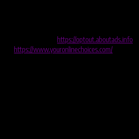
gegen den Einsatz von Cookies zu Zwecken des
Onlinemarketings kann auch mittels einer Vielzahl
von Diensten, vor allem im Fall des Trackings,
über die Webseiten
https://optout.aboutads.info
und
https://www.youronlinechoices.com/
erklärt
werden. Daneben können Sie weitere
Widerspruchshinweise im Rahmen der Angaben
zu den eingesetzten Dienstleistern und Cookies
erhalten.
Verarbeitung von Cookie-Daten auf
Grundlage einer Einwilligung
: Bevor wir
Daten im Rahmen der Nutzung von Cookies
verarbeiten oder verarbeiten lassen, bitten wir