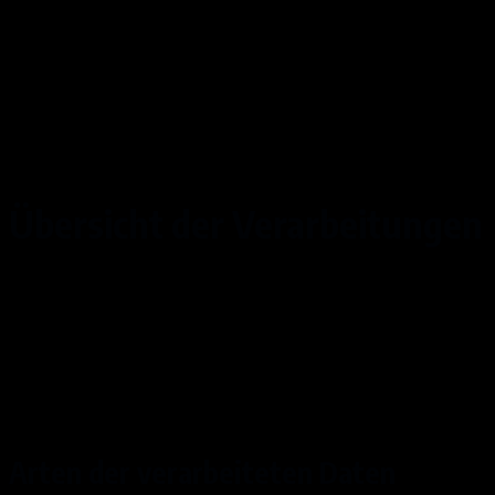
Pubben Inhaber
E-Mail-Adresse:
info@arcada-club.de
Impressum:
https://arcada.club/impressum-2/
Übersicht der Verarbeitungen
Die nachfolgende Übersicht fasst die Arten der
verarbeiteten Daten und die Zwecke ihrer
Verarbeitung zusammen und verweist auf die
betroffenen Personen.
Arten der verarbeiteten Daten