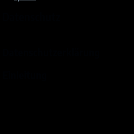
Datenschutz
Datenschutzerklärung
Einleitung
Mit der folgenden Datenschutzerklärung
möchten wir Sie darüber aufklären, welche Arten
Ihrer personenbezogenen Daten (nachfolgend
auch kurz als “Daten“ bezeichnet) wir zu welchen
Zwecken und in welchem Umfang verarbeiten.