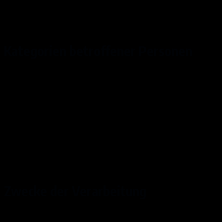
Zahlungsdaten (z.B. Bankverbindungen,
Rechnungen, Zahlungshistorie).
Kategorien betroffener Personen
Geschäfts- und Vertragspartner.
Interessenten.
Kommunikationspartner.
Kunden.
Nutzer (z.B. Webseitenbesucher, Nutzer
von Onlinediensten).
Zwecke der Verarbeitung
Beurteilung der Bonität und