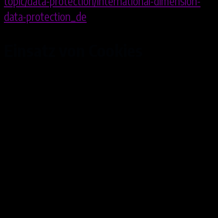
topic/data-protection/international-dimension-
data-protection_de
).
Einsatz von Cookies
Cookies sind Textdateien, die Daten von
besuchten Websites oder Domains enthalten und
von einem Browser auf dem Computer des
Benutzers gespeichert werden. Ein Cookie dient
in erster Linie dazu, die Informationen über einen
Benutzer während oder nach seinem Besuch
innerhalb eines Onlineangebotes zu speichern. Zu
den gespeicherten Angaben können z.B. die
Spracheinstellungen auf einer Webseite, der