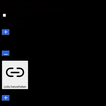
Epilepsie-sicherer Modus
Dämpft Farben und stoppt Blinken
Inhaltsmodule
Schriftgröße
Standard
Links hervorheben
Zeilenhöhe