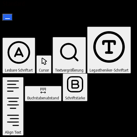
Standard
Lesbare Schriftart
Cursor
Textvergrößerung
Legastheniker-Schriftart
Buchstabenabstand
Schriftstärke
Align Text