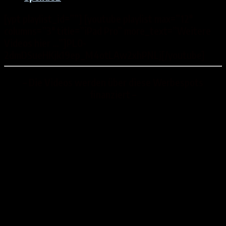
[ypt playlist_id=””] [youtube playlist max=”12″
columns=”3″ title=”iPad Pro” more_text=”Weitere
Videos hier …”]PL0-
2dmDSueHKjk19ep_M4otLAw2xhPNLj[/youtube]
– Die Videos werden über diese Werbespots
finanziert –